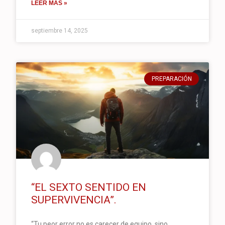
LEER MÁS »
septiembre 14, 2025
PREPARACIÓN
“EL SEXTO SENTIDO EN
SUPERVIVENCIA”.
“Tu peor error no es carecer de equipo, sino