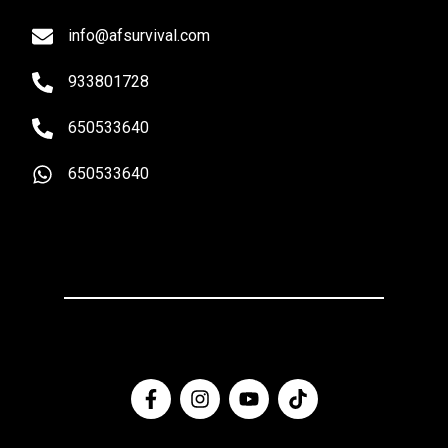
info@afsurvival.com
933801728
650533640
650533640