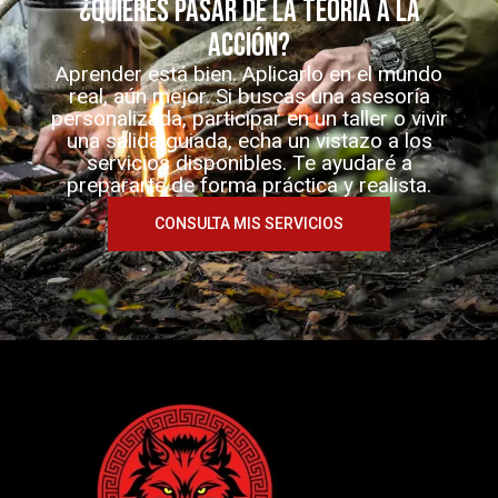
¿Quieres pasar de la teoría a la
acción?
Aprender está bien. Aplicarlo en el mundo
real, aún mejor. Si buscas una asesoría
personalizada, participar en un taller o vivir
una salida guiada, echa un vistazo a los
servicios disponibles. Te ayudaré a
prepararte de forma práctica y realista.
CONSULTA MIS SERVICIOS