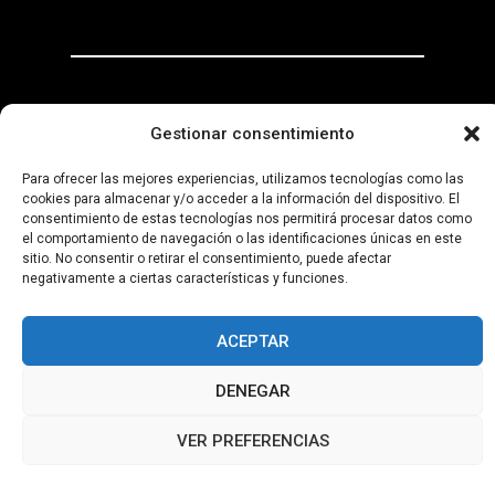
Gestionar consentimiento
Para ofrecer las mejores experiencias, utilizamos tecnologías como las
cookies para almacenar y/o acceder a la información del dispositivo. El
Aviso
Declaración
Política
Política de
consentimiento de estas tecnologías nos permitirá procesar datos como
Legal
Accesibilidad
de
Privacidad
el comportamiento de navegación o las identificaciones únicas en este
Cookies
sitio. No consentir o retirar el consentimiento, puede afectar
negativamente a ciertas características y funciones.
© 2025 Afsurvival Todos los derechos reservados
Producido por Proclub Agency
ACEPTAR
DENEGAR
VER PREFERENCIAS
Hola, ¿Cómo podemos ayudarte?