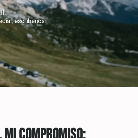
UÍ
ecial, escríbenos.
, MI COMPROMISO: