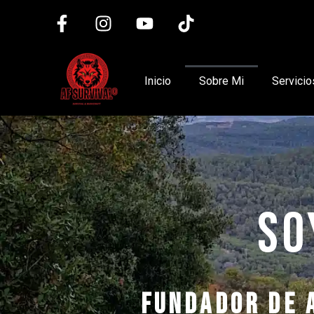
Saltar
al
contenido
Inicio
Sobre Mi
Servicio
So
fundador de 