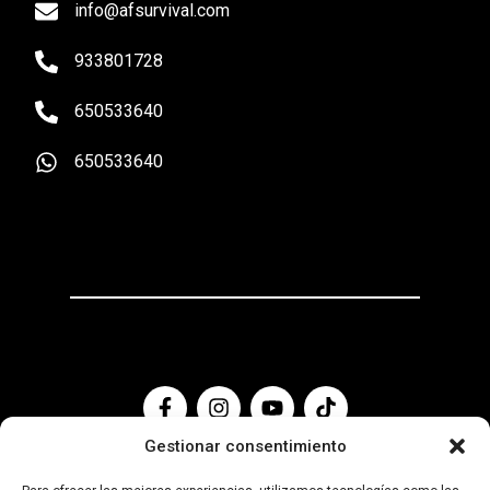
info@afsurvival.com
933801728
650533640
650533640
Gestionar consentimiento