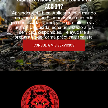
acción?
Aprender está bien. Aplicarlo en el mundo
real, aún mejor. Si buscas una asesoría
personalizada, participar en un taller o vivir
una salida guiada, echa un vistazo a los
servicios disponibles. Te ayudaré a
prepararte de forma práctica y realista.
CONSULTA MIS SERVICIOS