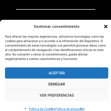
Gestionar consentimiento
Para ofrecer las mejores experiencias, utilizamos tecnologías como las
cookies para almacenar y/o acceder a la información del dispositivo. El
Aviso
Declaración
Política
Política de
consentimiento de estas tecnologías nos permitirá procesar datos como
Legal
Accesibilidad
de
Privacidad
el comportamiento de navegación o las identificaciones únicas en este
Cookies
sitio. No consentir o retirar el consentimiento, puede afectar
negativamente a ciertas características y funciones.
© 2025 Afsurvival Todos los derechos reservados
ACEPTAR
Producido por Proclub Agency
DENEGAR
VER PREFERENCIAS
Hola, ¿Cómo podemos ayudarte?
Política de Cookies
Política de privacidad