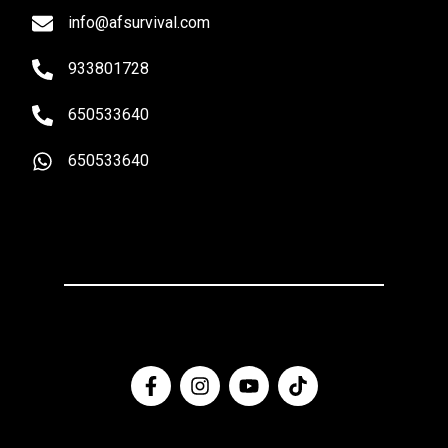
info@afsurvival.com
933801728
650533640
650533640