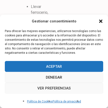
Llevar
ferrocerio,
encendedor,
Gestionar consentimiento
fósforos
sellados.
Para ofrecer las mejores experiencias, utilizamos tecnologías como las
cookies para almacenar y/o acceder a la información del dispositivo. El
Yesca
consentimiento de estas tecnologías nos permitirá procesar datos como
lista en
el comportamiento de navegación o las identificaciones únicas en este
sitio. No consentir o retirar el consentimiento, puede afectar
una
negativamente a ciertas características y funciones.
bolsa
estanca
ACEPTAR
para que
no se
DENEGAR
humedezca,
o le
VER PREFERENCIAS
entre el
Hola, ¿Cómo podemos ayudarte?
agua.
Política de Cookies
Política de privacidad