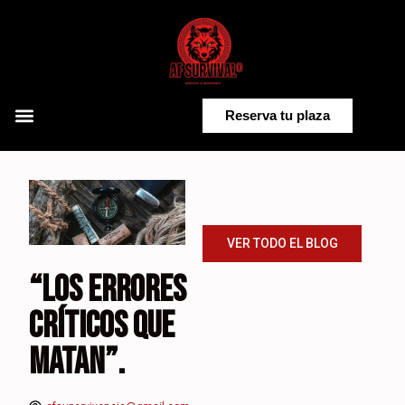
Saltar
al
contenido
Reserva tu plaza
VER TODO EL BLOG
“LOS ERRORES
CRÍTICOS QUE
MATAN”.