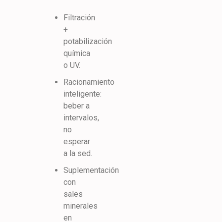
Filtración
+
potabilización
química
o UV.
Racionamiento
inteligente:
beber a
intervalos,
no
esperar
a la sed.
Suplementación
con
sales
minerales
en