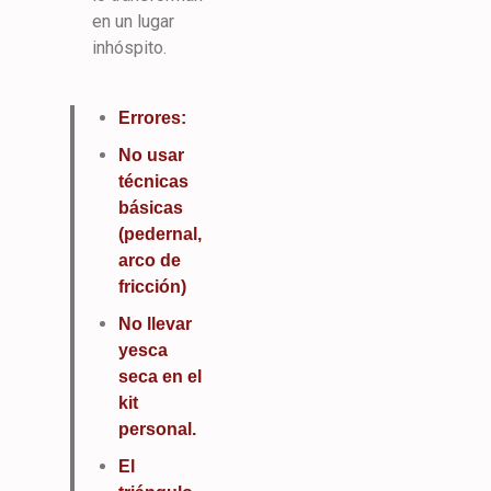
en un lugar
inhóspito.
Errores:
No usar
técnicas
básicas
(pedernal,
arco de
fricción)
No llevar
yesca
seca en el
kit
personal.
El