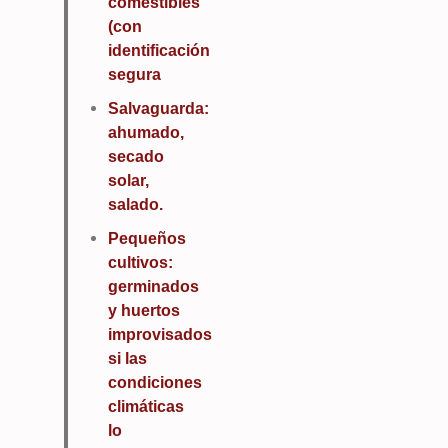
comestibles
(con
identificación
segura
Salvaguarda:
ahumado,
secado
solar,
salado.
Pequeños
cultivos:
germinados
y huertos
improvisados
si las
condiciones
climáticas
lo