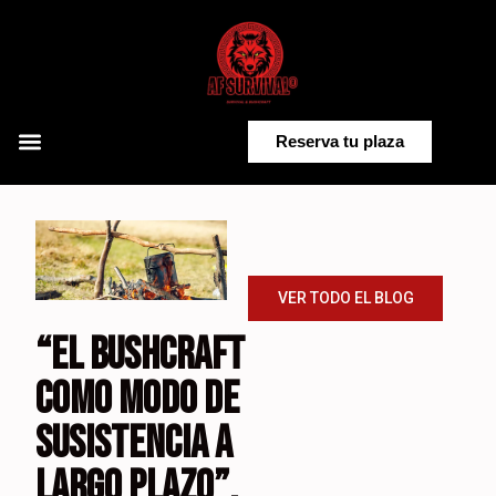
Saltar
al
contenido
Reserva tu plaza
VER TODO EL BLOG
“EL BUSHCRAFT
COMO MODO DE
SUSISTENCIA A
LARGO PLAZO”.