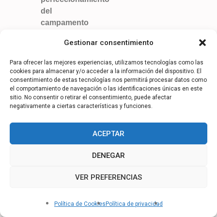
del
campamento
mantiene la
Gestionar consentimiento
mente
ocupada y
Para ofrecer las mejores experiencias, utilizamos tecnologías como las
provechosa.
cookies para almacenar y/o acceder a la información del dispositivo. El
consentimiento de estas tecnologías nos permitirá procesar datos como
el comportamiento de navegación o las identificaciones únicas en este
ENTRENAMI
sitio. No consentir o retirar el consentimiento, puede afectar
ENTO
negativamente a ciertas características y funciones.
PREVIO:
ACEPTAR
La
DENEGAR
planificación
a largo plazo
VER PREFERENCIAS
no se realiza
de manera
Política de Cookies
Política de privacidad
improvisada.