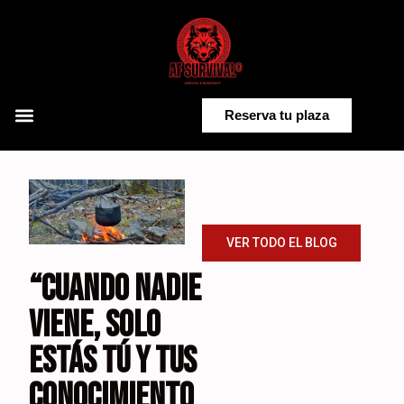
Saltar
al
contenido
Reserva tu plaza
VER TODO EL BLOG
“CUANDO NADIE
VIENE, SOLO
ESTÁS TÚ Y TUS
CONOCIMIENTO