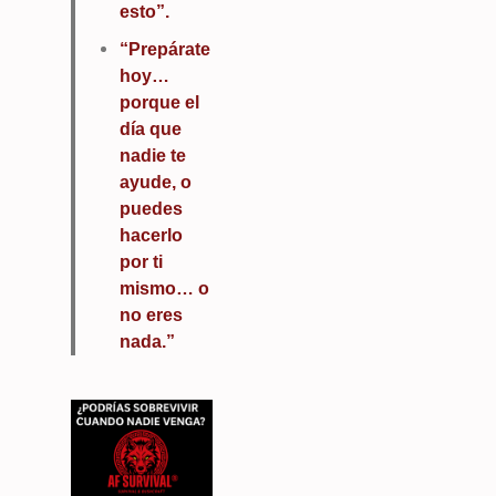
esto”.
“Prepárate
hoy…
porque el
día que
nadie te
ayude, o
puedes
hacerlo
por ti
mismo… o
no eres
nada.”