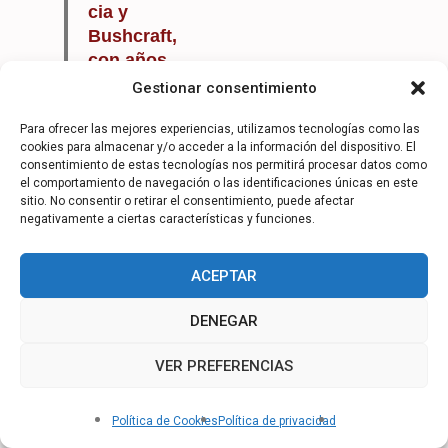
cia y
Bushcraft,
con años
de
Gestionar consentimiento
formación
ética y
Para ofrecer las mejores experiencias, utilizamos tecnologías como las
cookies para almacenar y/o acceder a la información del dispositivo. El
profesional.
consentimiento de estas tecnologías nos permitirá procesar datos como
Esta es la
el comportamiento de navegación o las identificaciones únicas en este
historia de
sitio. No consentir o retirar el consentimiento, puede afectar
negativamente a ciertas características y funciones.
cómo el
compromis
o, la
ACEPTAR
resiliencia y
DENEGAR
el liderazgo
pueden
VER PREFERENCIAS
transformar
Hola, ¿Cómo podemos ayudarte?
vidas
incluso en
Política de Cookies
Política de privacidad
los terrenos