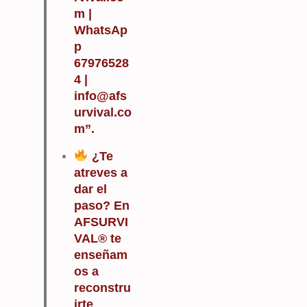
m |
WhatsAp
p
67976528
4 |
info@afs
urvival.co
m
”.
¿Te
atreves a
dar el
paso? En
AFSURVI
VAL® te
enseñam
os a
reconstru
irte