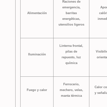
Raciones de
emergencia,
Apor
Alimentación
barritas
calór
energéticas,
inmed
utensilios ligeros
Linterna frontal,
pilas de
Visibil
Iluminación
repuesto, luz
orient
química
Ferrocerio,
Calor co
Fuego y calor
mechero, velas,
y señali
manta térmica