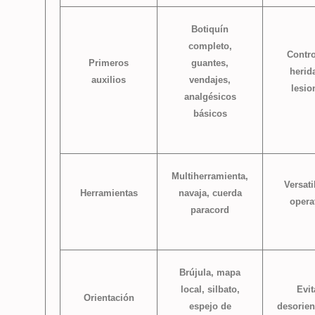
Botiquín
completo,
Contro
Primeros
guantes,
herid
auxilios
vendajes,
lesio
analgésicos
básicos
Multiherramienta,
Versati
Herramientas
navaja, cuerda
opera
paracord
Brújula, mapa
local, silbato,
Evit
Orientación
espejo de
desorien