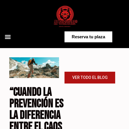
Saltar
al
contenido
Reserva tu plaza
VER TODO EL BLOG
“CUANDO LA
PREVENCIÓN ES
LA DIFERENCIA
ENTRE EL CAOS