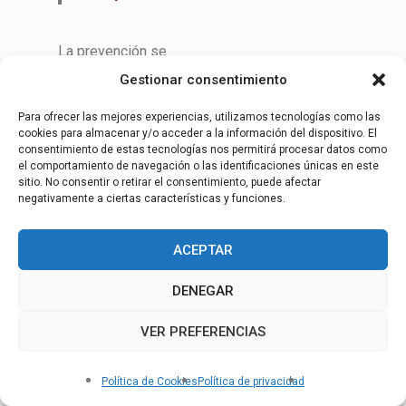
La prevención se
inicia
Gestionar consentimiento
identificando
nuestras
Para ofrecer las mejores experiencias, utilizamos tecnologías como las
cookies para almacenar y/o acceder a la información del dispositivo. El
restricciones.
consentimiento de estas tecnologías nos permitirá procesar datos como
el comportamiento de navegación o las identificaciones únicas en este
La aceptación de
sitio. No consentir o retirar el consentimiento, puede afectar
negativamente a ciertas características y funciones.
nuestra
vulnerabilidad nos
fortalece, dado
ACEPTAR
que nos obliga a
prepararnos.
DENEGAR
VER PREFERENCIAS
RESILIENCIA
Hola, ¿Cómo podemos ayudarte?
Y
ADAPTACIÓN:
Política de Cookies
Política de privacidad