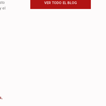
sto
VER TODO EL BLOG
y el
s,