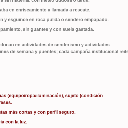
a sin material, con meteo dudosa o tarde.
caba en enriscamiento y llamada a rescate.
lón y esguince en roca pulida o sendero empapado.
quipamiento, sin guantes y con suela gastada.
enfocan en actividades de senderismo y actividades
ines de semana y puentes; cada campaña institucional reit
mas (equipo/ropa/iluminación), sujeto (condición
reses.
tas más cortas y con perfil seguro.
ia con la luz.