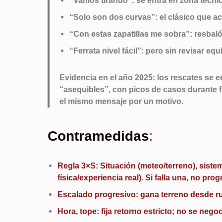
“Vamos tirando”: se entra en zona técnic
“Solo son dos curvas”: el clásico que a
“Con estas zapatillas me sobra”: resba
“Ferrata nivel fácil”: pero sin revisar e
Evidencia en el año 2025: los rescates se 
“asequibles”, con picos de casos durante f
el mismo mensaje por un motivo.
:
Contramedidas
Regla 3×S: Situación (meteo/terreno), siste
física/experiencia real). Si falla una, no prog
Escalado progresivo: gana terreno desde ru
Hora, tope: fija retorno estricto; no se negoc